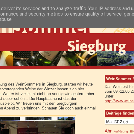
deliver its services and to analyze traffic. Your IP address and 
formance and security metrics to ensure quality of service, gen
abuse.
WeinSommer Rh
fnung des WeinSommers in Siegburg, starten wir heute
Das Weinfest für
hervorragenden Weine der Winzer lassen sich hier
vom 09.-12.05.2
Wetter ist vielleicht nicht so sonnig wie gestern, aber
unter
kt super schön... Die Hauptsache ist das der
http://www.wein
usbleibt. Wir freuen uns mit den Siegburgern
 Abend zu verbringen. Schauen Sie doch auch einmal
Beiträge finde
Ahr
Auflösung
Bi