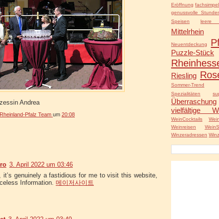
Eröffnung
fachsimpe
genussvolle Stunde
Speisen
leere 
Mittelrhein
P
Neuentdeckung
Puzzle-Stück
Rheinhess
Ros
Riesling
Sommer-Trend
Spezialitäten
s
Überraschung
nzessin Andrea
vielfältige W
heinland-Pfalz Team
um
20:08
WeinCocktails
Wei
Weinreisen
Wein
Winzeradressen
Winz
Pro
3. April 2022 um 03:46
, it’s genuinely a fastidious for me to visit this website,
riceless Information.
메이저사이트