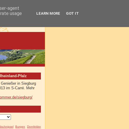
user-agent
erate usage
LEARN MORE
GOT IT
einland-Pfalz
 Genießer in Siegburg
013 im S-Carré. Mehr
sommer.de/siegburg/
n
ldschnipsel
Burgen
Dornfelder