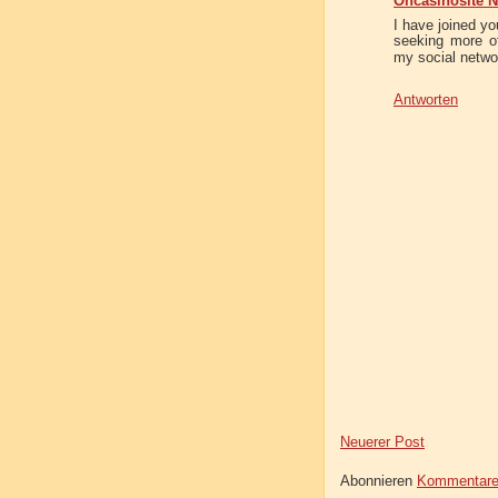
Oncasinosite N
I have joined yo
seeking more of
my social netw
Antworten
Neuerer Post
Abonnieren
Kommentare