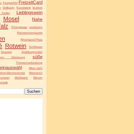
FreizeitCard
ln
Festgefühl
n
Grillparty
Kunstwerk
leckere
Lieblingswein
Keller
Mosel
Nahe
falz
Portugieser
probieren
Rahmenprogramm
en
Rheinland-Pfalz
é
Rotwein
Schlösser
Spargel
Spätburgunder
süße
uper Stimmung
Themenverkostung
einauswahl
Wein-Jahr
nfest-Wochenende
Weinreich
Sommer
Weißwein
Winzer
ertalk