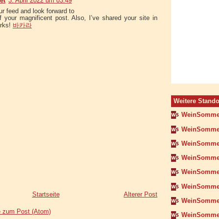
et
3. April 2022 um 03:49
ur feed and look forward to
 your magnificent post. Also, I’ve shared your site in
orks!
바카라
Weitere Stando
WeinSomme
WeinSommer
WeinSommer
WeinSomme
WeinSomme
WeinSommer
Startseite
Älterer Post
WeinSomme
 zum Post (Atom)
WeinSommer