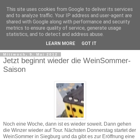
This site uses cookies from Google to deliver its services
and to analyze traffic. Your IP address and user-agent are
shared with Google along with performance and security
metrics to ensure quality of service, generate usage
statistics, and to detect and address abuse.
LEARN MORE
GOT IT
Mittwoch, 9. Mai 2012
Jetzt beginnt wieder die WeinSommer-
Saison
Noch eine Woche, dann ist es wieder soweit. Dann gehen
die Winzer wieder auf Tour. Nächsten Donnerstag startet der
WeinSommer in Siegburg und da gibt es zur Eröffnung eine