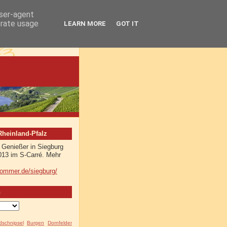
user-agent
erate usage
LEARN MORE
GOT IT
einland-Pfalz
 Genießer in Siegburg
013 im S-Carré. Mehr
sommer.de/siegburg/
n
ldschnipsel
Burgen
Dornfelder