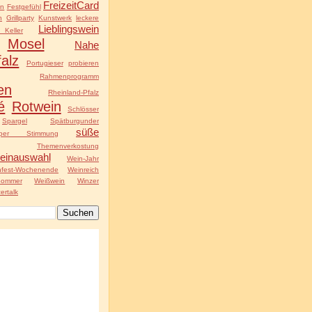
FreizeitCard
ln
Festgefühl
n
Grillparty
Kunstwerk
leckere
Lieblingswein
Keller
Mosel
Nahe
falz
Portugieser
probieren
Rahmenprogramm
en
Rheinland-Pfalz
é
Rotwein
Schlösser
Spargel
Spätburgunder
süße
uper Stimmung
Themenverkostung
einauswahl
Wein-Jahr
nfest-Wochenende
Weinreich
Sommer
Weißwein
Winzer
ertalk