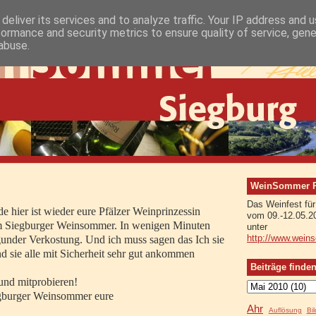
deliver its services and to analyze traffic. Your IP address and 
formance and security metrics to ensure quality of service, gen
abuse.
WeinSommer Rh
Das Weinfest für
e hier ist wieder eure Pfälzer Weinprinzessin
vom 09.-12.05.2
 Siegburger Weinsommer. In wenigen Minuten
unter
rgunder Verkostung. Und ich muss sagen das Ich sie
http://www.wein
d sie alle mit Sicherheit sehr gut ankommen
Beiträge finde
und mitprobieren!
gburger Weinsommer eure
Ahr
Auflösung
Bi