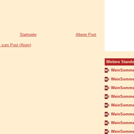
Startseite
Älterer Post
 zum Post (Atom)
Weitere Stando
WeinSomme
WeinSommer
WeinSommer
WeinSomme
WeinSomme
WeinSommer
WeinSomme
WeinSommer