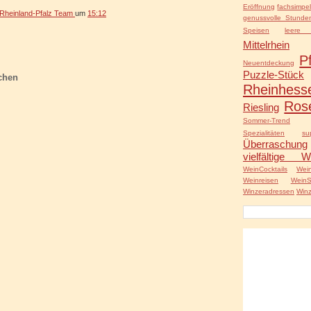
Eröffnung
fachsimpe
heinland-Pfalz Team
um
15:12
genussvolle Stunde
Speisen
leere 
Mittelrhein
P
Neuentdeckung
Puzzle-Stück
chen
Rheinhess
Ros
Riesling
Sommer-Trend
Spezialitäten
s
Überraschung
vielfältige W
WeinCocktails
Wei
Weinreisen
Wein
Winzeradressen
Winz